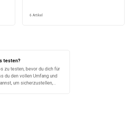
6 Artikel
os testen?
s zu testen, bevor du dich für
ss du den vollen Umfang und
nnst, um sicherzustellen,
t. Hier sind d